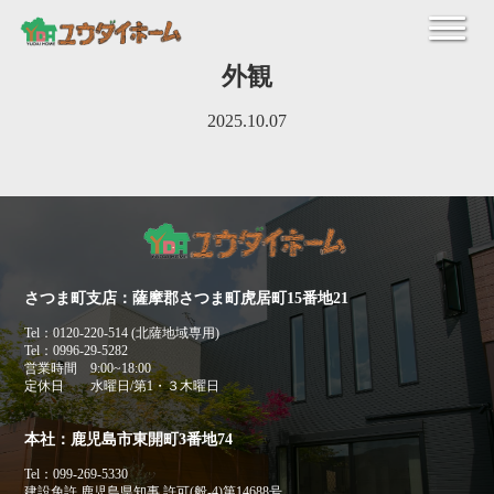
外観
2025.10.07
さつま町支店：薩摩郡さつま町虎居町15番地21
Tel：0120-220-514 (北薩地域専用)
Tel：0996-29-5282
営業時間 9:00~18:00
定休日 水曜日/第1・３木曜日
本社：鹿児島市東開町3番地74
Tel：099-269-5330
建設免許 鹿児島県知事 許可(般-4)第14688号