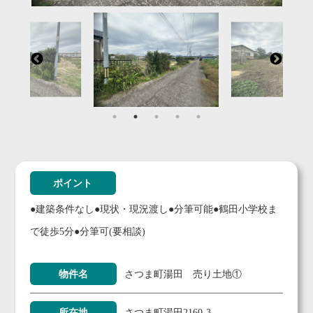
ポイント
●建築条件なし●現状・現況渡し●分筆可能●鶴田小学校ま
で徒歩5分●分筆可(要相談)
物件名
さつま町湯田 売り土地①
所在地
さつま町湯田2160-3