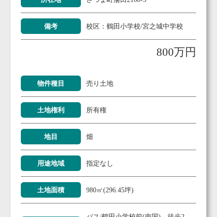
備考
校区：鶴田小学校/宮之城中学校
800万円
物件種目
売り土地
土地権利
所有権
地目
畑
用途地域
指定なし
土地面積
980㎡(296.45坪)
バス/鶴田小学校前(南国) 徒歩2