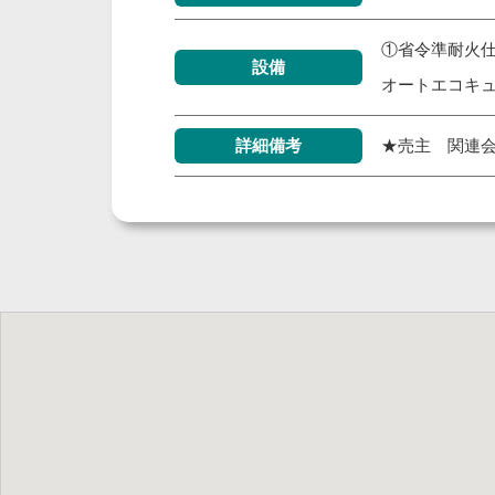
①省令準耐火仕
設備
オートエコキ
詳細備考
★売主 関連会社