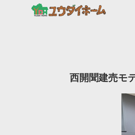
西開聞建売モ