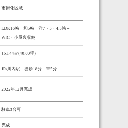
市街化区域
LDK16帖 和5帖 洋7・5・4.5帖＋
WIC・小屋裏収納
161.44㎡(48.83坪)
JR/川内駅 徒歩18分 車5分
2022年12月完成
駐車3台可
完成