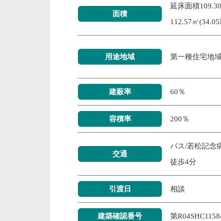
延床面積109.30
面積
112.57㎡(34.0
用途地域
第一種住宅地
建蔽率
60％
容積率
200％
バス/若松記念
交通
徒歩4分
引渡日
相談
建築確認番号
第R04SHC115