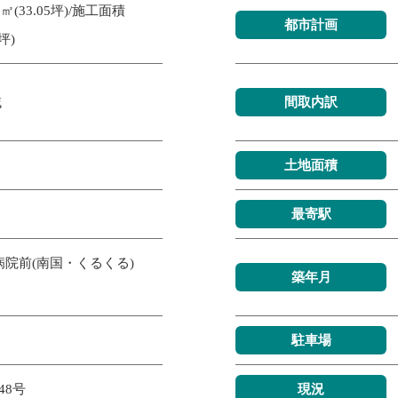
㎡(33.05坪)/施工面積
都市計画
5坪)
域
間取内訳
土地面積
最寄駅
病院前(南国・くるくる)
築年月
駐車場
848号
現況