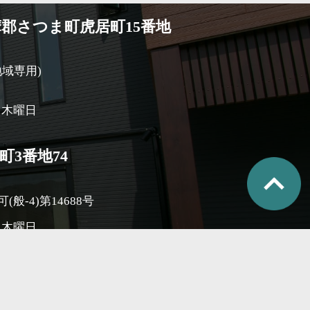
郡さつま町虎居町15番地
薩地域専用)
３木曜日
3番地74
般-4)第14688号
３木曜日
お問い合わせ