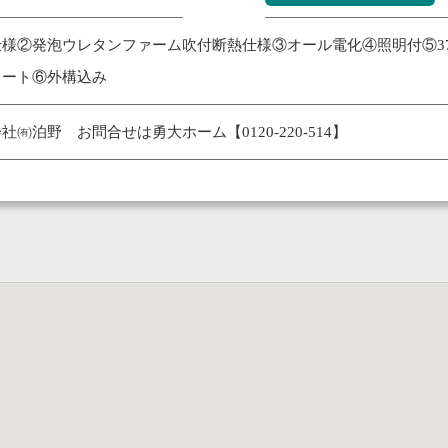
様②発泡ウレタンファーム吹付断熱仕様③オール電化④照明付⑤37
ュート⑥外構込み
㈲泊野 お問合せは勇大ホーム【0120-220-514】